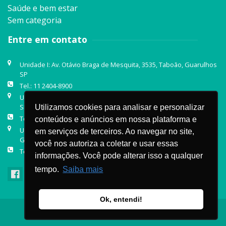
Saúde e bem estar
Sem categoria
Entre em contato
Unidade I: Av. Otávio Braga de Mesquita, 3535, Taboão, Guarulhos
SP
Tel.: 11 2404-8900
Unidade II: Av. Silvestre Pires de Freitas, 1579, Paraíso, Guarulhos
SP
Utilizamos cookies para analisar e personalizar
Tel.: 11 2088-4230
conteúdos e anúncios em nossa plataforma e
Unidade Primaveras Essencial: Rua Luiz Gama, 185, Centro,
em serviços de terceiros. Ao navegar no site,
Guarulhos SP
você nos autoriza a coletar e usar essas
Tel.: 11 2468-0088 | 11 2050-0200
informações. Você pode alterar isso a qualquer
tempo.
Saiba mais
Ok, entendi!
Site criado por
Rock Stage
.