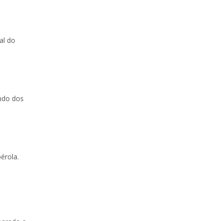
al do
ndo dos
érola.