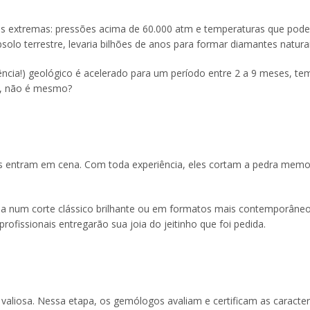
ções extremas: pressões acima de 60.000 atm e temperaturas que pod
olo terrestre, levaria bilhões de anos para formar diamantes naturai
ciência!) geológico é acelerado para um período entre 2 a 9 meses, t
e, não é mesmo?
s entram em cena. Com toda experiência, eles cortam a pedra memor
ja num corte clássico brilhante ou em formatos mais contemporâneos
rofissionais entregarão sua joia do jeitinho que foi pedida.
 valiosa. Nessa etapa, os gemólogos avaliam e certificam as caracter