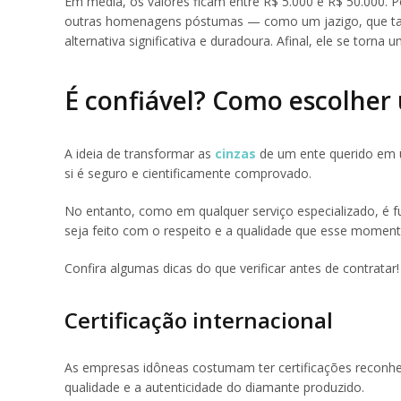
Em média, os valores ficam entre R$ 5.000 e R$ 50.000. 
outras homenagens póstumas — como um jazigo, que ta
alternativa significativa e duradoura. Afinal, ele se torn
É confiável? Como escolher
A ideia de transformar as
cinzas
de um ente querido em 
si é seguro e cientificamente comprovado.
No entanto, como em qualquer serviço especializado, é f
seja feito com o respeito e a qualidade que esse momen
Confira algumas dicas do que verificar antes de contratar!
Certificação internacional
As empresas idôneas costumam ter certificações reconhe
qualidade e a autenticidade do diamante produzido.