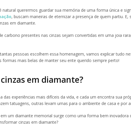
é natural querermos guardar sua memória de uma forma única e signi
mação
, buscam maneiras de eternizar a presença de quem partiu. E,
cinzas em diamante.
de carbono presentes nas cinzas sejam convertidas em uma joia rara,
e tantas pessoas escolhem essa homenagem, vamos explicar tudo nes
as formas mais belas de manter seu ente querido sempre perto!
r cinzas em diamante?
s experiências mais difíceis da vida, e cada um encontra sua próp
em tatuagens, outras levam urnas para o ambiente de casa e por aí 
estir em um diamante memorial surge como uma forma bem inovadora 
ransformar cinzas em diamante?