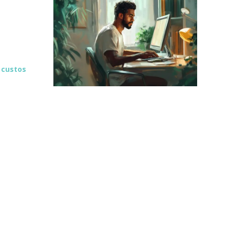
s
custos