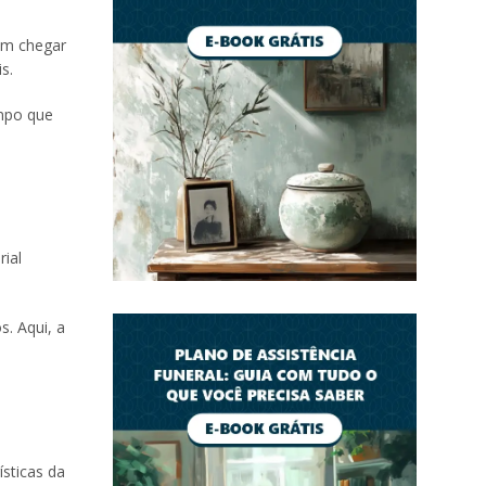
em chegar
s.
empo que
ial
. Aqui, a
ísticas da