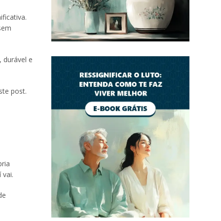
ficativa.
 sem
 durável e
te post.
ria
vai.
de