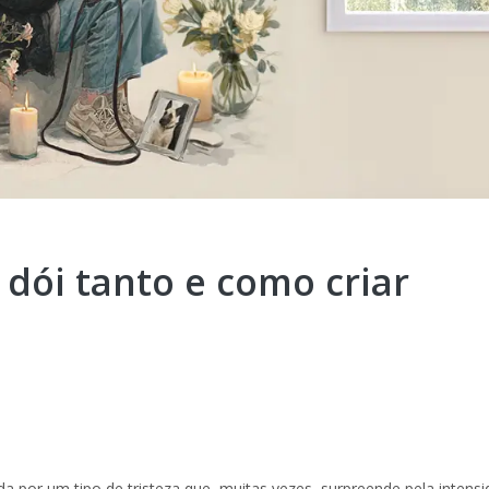
 dói tanto e como criar
a por um tipo de tristeza que, muitas vezes, surpreende pela intens