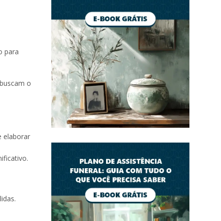
o para
s buscam o
e elaborar
ficativo.
idas.