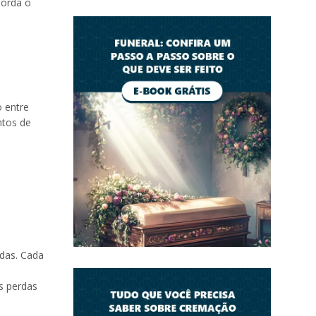
borda o
 entre
ntos de
rdas. Cada
s perdas