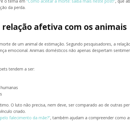
bre o tema em
“Como aceitar a morte: saiba mais neste post!”
, que a
ação da perda.
a relação afetiva com os animais
 morte de um animal de estimação. Segundo pesquisadores, a relação
rança emocional. Animais domésticos não apenas despertam sentime
pets tendem a ser:
es humanas
os
gítimo. O luto não precisa, nem deve, ser comparado ao de outras pe
ínculo criado.
 pelo falecimento da mãe?”
, também ajudam a compreender como a