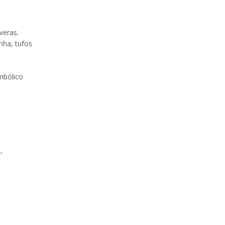
veras.
nha, tufos
imbólico
,