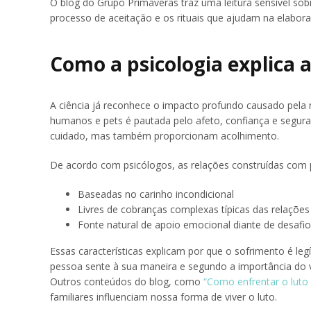
O blog do Grupo Primaveras traz uma leitura sensível so
processo de aceitação e os rituais que ajudam na elabor
Como a psicologia explica 
A ciência já reconhece o impacto profundo causado pela
humanos e pets é pautada pelo afeto, confiança e segu
cuidado, mas também proporcionam acolhimento.
De acordo com psicólogos, as relações construídas com 
Baseadas no carinho incondicional
Livres de cobranças complexas típicas das relaçõ
Fonte natural de apoio emocional diante de desafi
Essas características explicam por que o sofrimento é le
pessoa sente à sua maneira e segundo a importância do v
Outros conteúdos do blog, como
“Como enfrentar o luto
familiares influenciam nossa forma de viver o luto.