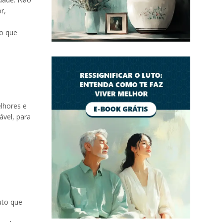
r,
do que
lhores e
ável, para
uto que