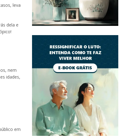
casos, leva
rás dela e
ópico!
asos, nem
es idades,
 público em