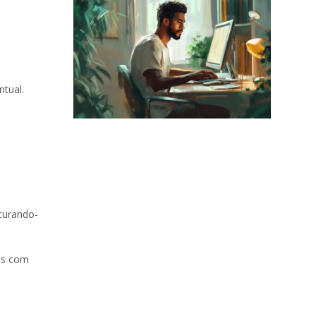
ntual.
curando-
os com