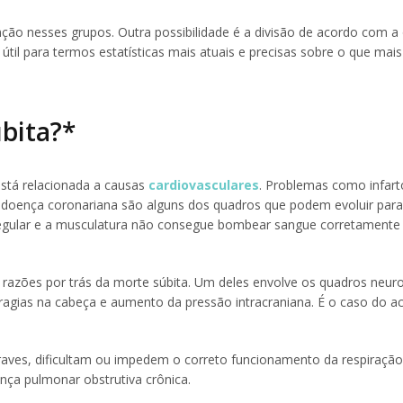
nção nesses grupos. Outra possibilidade é a divisão de acordo com a
til para termos estatísticas mais atuais e precisas sobre o que mais
úbita?*
está relacionada a causas
cardiovasculares
. Problemas como infart
 e doença coronariana são alguns dos quadros que podem evoluir para
regular e a musculatura não consegue bombear sangue corretamente
azões por trás da morte súbita. Um deles envolve os quadros neuro
ragias na cabeça e aumento da pressão intracraniana. É o caso do a
aves, dificultam ou impedem o correto funcionamento da respiração
ça pulmonar obstrutiva crônica.