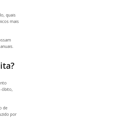
lo, quais
nicos mais
possam
anuais.
ita?
ento
-óbito,
o de
uzido por