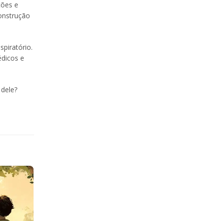
ções e
onstrução
piratório.
édicos e
 dele?